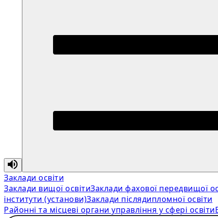
Заклади освіти
Заклади вищої освіти
Заклади фахової передвищої ос
інститути (установи)
Заклади післядипломної освіти
Районні та місцеві органи управління у сфері освіти