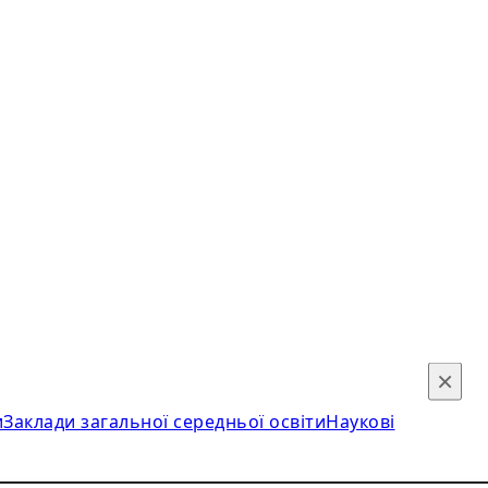
×
и
Заклади загальної середньої освіти
Наукові