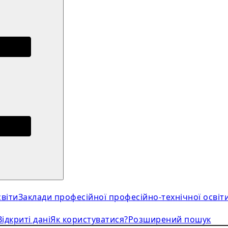
віти
Заклади професійної професійно-технічної освіт
Відкриті дані
Як користуватися?
Розширений пошук