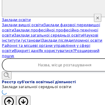
×
Заклади освіти
Заклади вищої освіти
Заклади фахової передвищої
освіти
Заклади професійної професійно-технічної
освіти
Заклади загальної середньої освіти
Наукові
інститути (установи)
Заклади післядипломної освіти
Районні та місцеві органи управління у сфері
освіти
Відкриті дані
Як користуватися?
Розширений
пошук
Реєстр суб'єктів освітньої діяльності
Заклади загальної середньої освіти