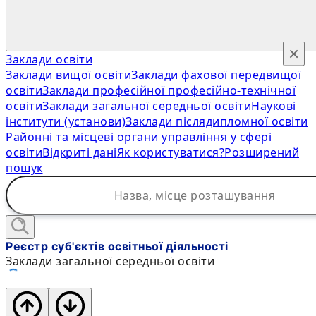
×
Заклади освіти
Заклади вищої освіти
Заклади фахової передвищої
освіти
Заклади професійної професійно-технічної
освіти
Заклади загальної середньої освіти
Наукові
інститути (установи)
Заклади післядипломної освіти
Районні та місцеві органи управління у сфері
освіти
Відкриті дані
Як користуватися?
Розширений
пошук
Реєстр суб'єктів освітньої діяльності
Заклади загальної середньої освіти