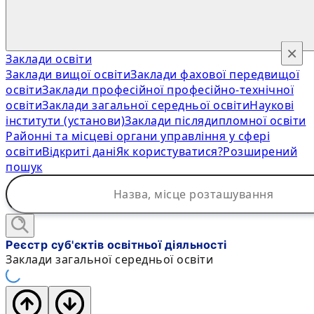
×
Заклади освіти
Заклади вищої освіти
Заклади фахової передвищої
освіти
Заклади професійної професійно-технічної
освіти
Заклади загальної середньої освіти
Наукові
інститути (установи)
Заклади післядипломної освіти
Районні та місцеві органи управління у сфері
освіти
Відкриті дані
Як користуватися?
Розширений
пошук
Реєстр суб'єктів освітньої діяльності
Заклади загальної середньої освіти