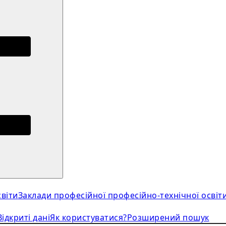
віти
Заклади професійної професійно-технічної освіт
Відкриті дані
Як користуватися?
Розширений пошук