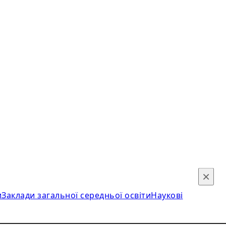
×
и
Заклади загальної середньої освіти
Наукові