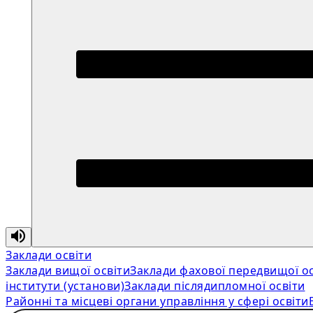
Заклади освіти
Заклади вищої освіти
Заклади фахової передвищої ос
інститути (установи)
Заклади післядипломної освіти
Районні та місцеві органи управління у сфері освіти