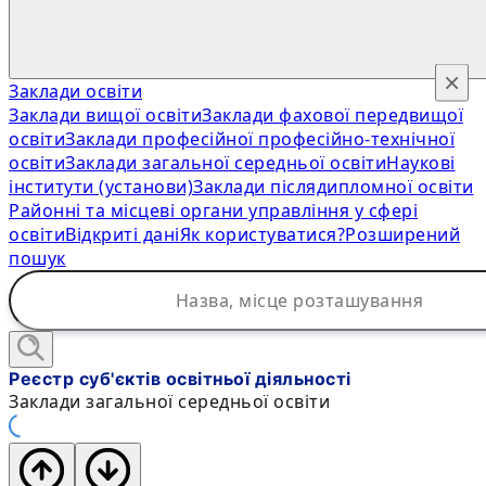
×
Заклади освіти
Заклади вищої освіти
Заклади фахової передвищої
освіти
Заклади професійної професійно-технічної
освіти
Заклади загальної середньої освіти
Наукові
інститути (установи)
Заклади післядипломної освіти
Районні та місцеві органи управління у сфері
освіти
Відкриті дані
Як користуватися?
Розширений
пошук
Реєстр суб'єктів освітньої діяльності
Заклади загальної середньої освіти