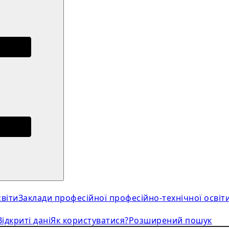
віти
Заклади професійної професійно-технічної освіт
Відкриті дані
Як користуватися?
Розширений пошук