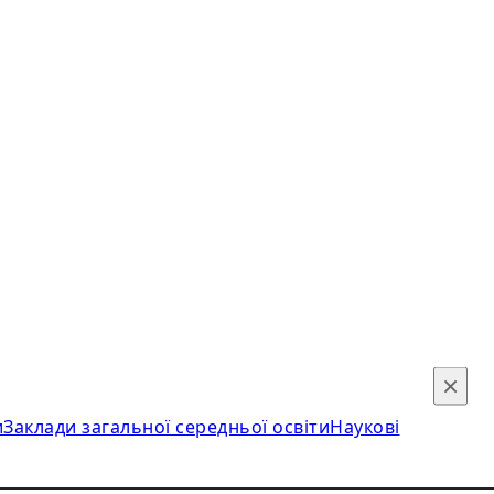
×
и
Заклади загальної середньої освіти
Наукові