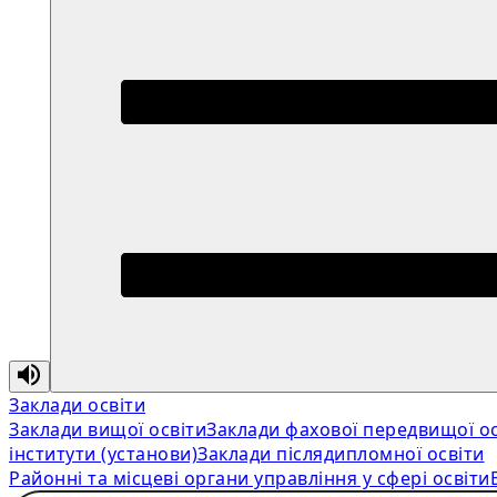
Заклади освіти
Заклади вищої освіти
Заклади фахової передвищої ос
інститути (установи)
Заклади післядипломної освіти
Районні та місцеві органи управління у сфері освіти