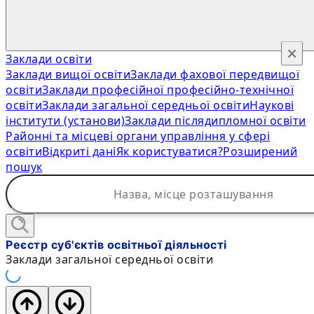
×
Заклади освіти
Заклади вищої освіти
Заклади фахової передвищої
освіти
Заклади професійної професійно-технічної
освіти
Заклади загальної середньої освіти
Наукові
інститути (установи)
Заклади післядипломної освіти
Районні та місцеві органи управління у сфері
освіти
Відкриті дані
Як користуватися?
Розширений
пошук
Реєстр суб'єктів освітньої діяльності
Заклади загальної середньої освіти