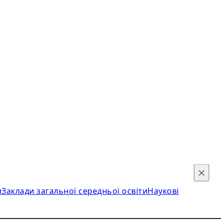
×
и
Заклади загальної середньої освіти
Наукові