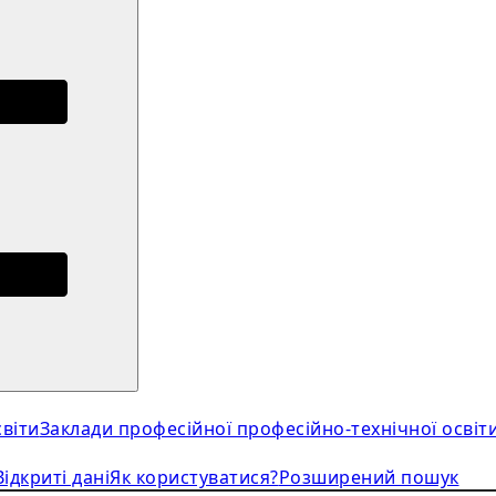
віти
Заклади професійної професійно-технічної освіт
Відкриті дані
Як користуватися?
Розширений пошук