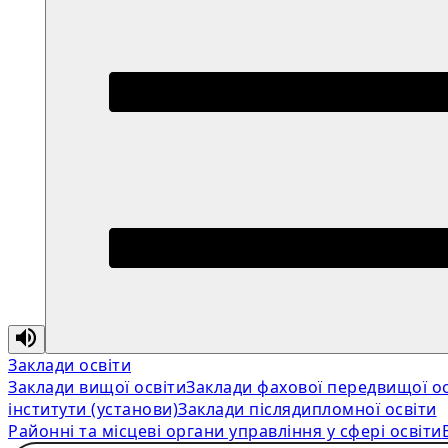
Заклади освіти
Заклади вищої освіти
Заклади фахової передвищої ос
інститути (установи)
Заклади післядипломної освіти
Районні та місцеві органи управління у сфері освіти