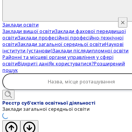
×
Заклади освіти
Заклади вищої освіти
Заклади фахової передвищої
освіти
Заклади професійної професійно-технічної
освіти
Заклади загальної середньої освіти
Наукові
інститути (установи)
Заклади післядипломної освіти
Районні та місцеві органи управління у сфері
освіти
Відкриті дані
Як користуватися?
Розширений
пошук
Реєстр суб'єктів освітньої діяльності
Заклади загальної середньої освіти