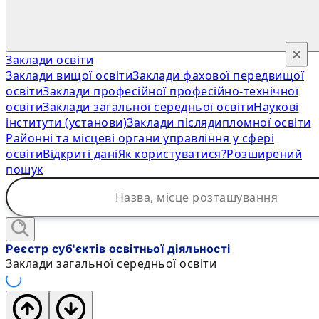
×
Заклади освіти
Заклади вищої освіти
Заклади фахової передвищої
освіти
Заклади професійної професійно-технічної
освіти
Заклади загальної середньої освіти
Наукові
інститути (установи)
Заклади післядипломної освіти
Районні та місцеві органи управління у сфері
освіти
Відкриті дані
Як користуватися?
Розширений
пошук
Реєстр суб'єктів освітньої діяльності
Заклади загальної середньої освіти