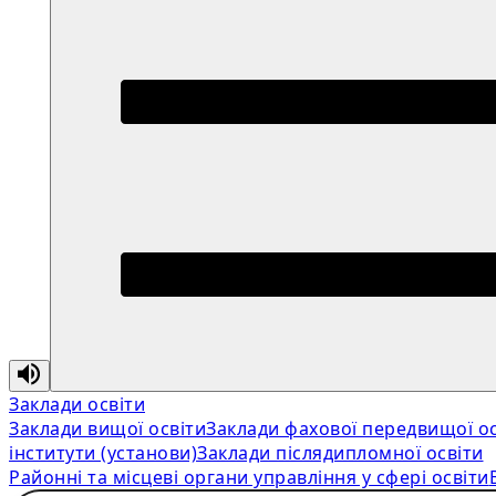
Заклади освіти
Заклади вищої освіти
Заклади фахової передвищої ос
інститути (установи)
Заклади післядипломної освіти
Районні та місцеві органи управління у сфері освіти