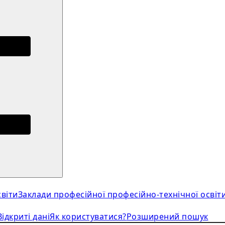
віти
Заклади професійної професійно-технічної освіт
Відкриті дані
Як користуватися?
Розширений пошук