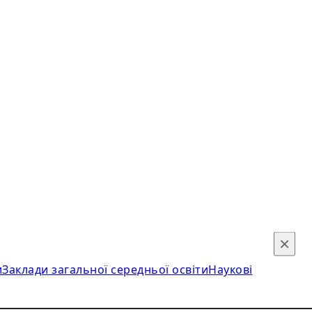
×
и
Заклади загальної середньої освіти
Наукові