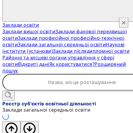
×
Заклади освіти
Заклади вищої освіти
Заклади фахової передвищої
освіти
Заклади професійної професійно-технічної
освіти
Заклади загальної середньої освіти
Наукові
інститути (установи)
Заклади післядипломної освіти
Районні та місцеві органи управління у сфері
освіти
Відкриті дані
Як користуватися?
Розширений
пошук
Реєстр суб'єктів освітньої діяльності
Заклади загальної середньої освіти