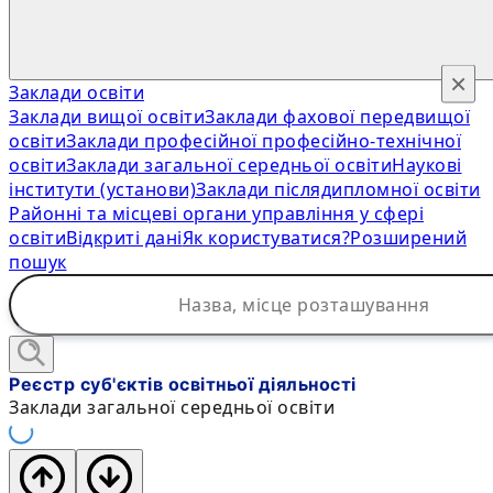
×
Заклади освіти
Заклади вищої освіти
Заклади фахової передвищої
освіти
Заклади професійної професійно-технічної
освіти
Заклади загальної середньої освіти
Наукові
інститути (установи)
Заклади післядипломної освіти
Районні та місцеві органи управління у сфері
освіти
Відкриті дані
Як користуватися?
Розширений
пошук
Реєстр суб'єктів освітньої діяльності
Заклади загальної середньої освіти