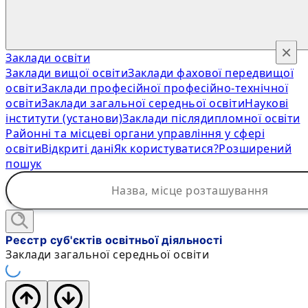
×
Заклади освіти
Заклади вищої освіти
Заклади фахової передвищої
освіти
Заклади професійної професійно-технічної
освіти
Заклади загальної середньої освіти
Наукові
інститути (установи)
Заклади післядипломної освіти
Районні та місцеві органи управління у сфері
освіти
Відкриті дані
Як користуватися?
Розширений
пошук
Реєстр суб'єктів освітньої діяльності
Заклади загальної середньої освіти