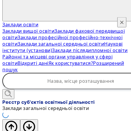
×
Заклади освіти
Заклади вищої освіти
Заклади фахової передвищої
освіти
Заклади професійної професійно-технічної
освіти
Заклади загальної середньої освіти
Наукові
інститути (установи)
Заклади післядипломної освіти
Районні та місцеві органи управління у сфері
освіти
Відкриті дані
Як користуватися?
Розширений
пошук
Реєстр суб'єктів освітньої діяльності
Заклади загальної середньої освіти