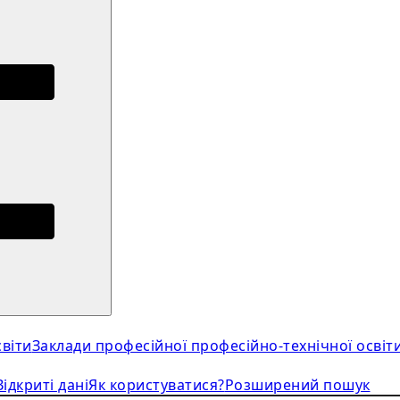
віти
Заклади професійної професійно-технічної освіт
Відкриті дані
Як користуватися?
Розширений пошук