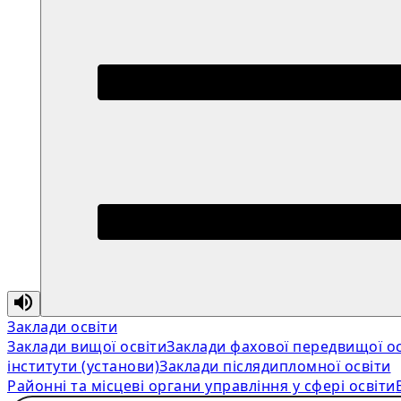
Заклади освіти
Заклади вищої освіти
Заклади фахової передвищої ос
інститути (установи)
Заклади післядипломної освіти
Районні та місцеві органи управління у сфері освіти