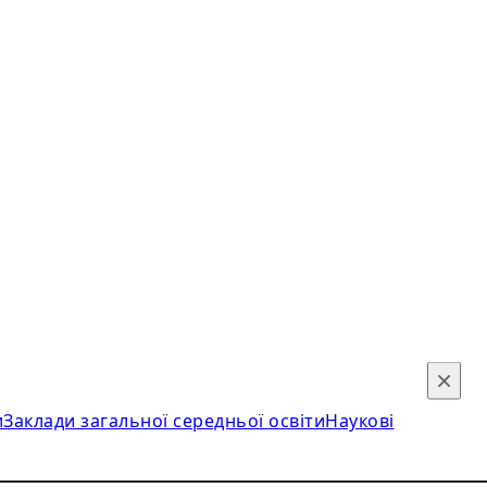
×
и
Заклади загальної середньої освіти
Наукові