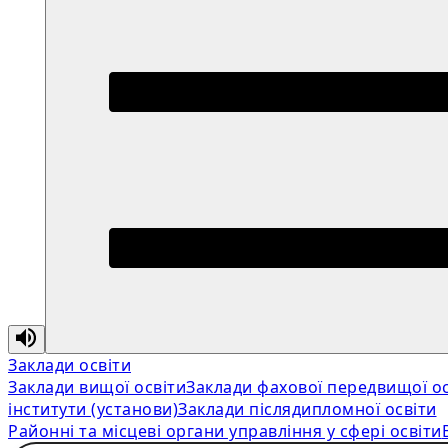
Заклади освіти
Заклади вищої освіти
Заклади фахової передвищої ос
інститути (установи)
Заклади післядипломної освіти
Районні та місцеві органи управління у сфері освіти