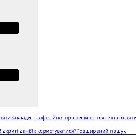
віти
Заклади професійної професійно-технічної освіт
Відкриті дані
Як користуватися?
Розширений пошук