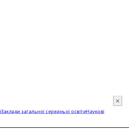
×
и
Заклади загальної середньої освіти
Наукові