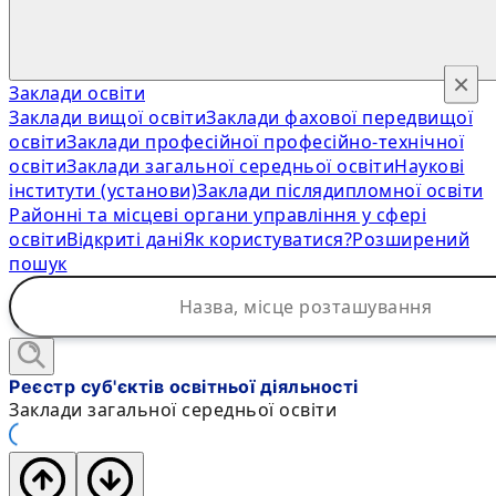
×
Заклади освіти
Заклади вищої освіти
Заклади фахової передвищої
освіти
Заклади професійної професійно-технічної
освіти
Заклади загальної середньої освіти
Наукові
інститути (установи)
Заклади післядипломної освіти
Районні та місцеві органи управління у сфері
освіти
Відкриті дані
Як користуватися?
Розширений
пошук
Реєстр суб'єктів освітньої діяльності
Заклади загальної середньої освіти