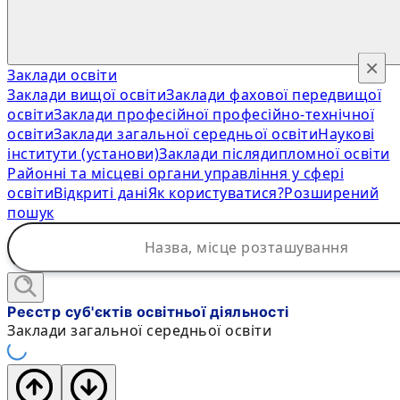
×
Заклади освіти
Заклади вищої освіти
Заклади фахової передвищої
освіти
Заклади професійної професійно-технічної
освіти
Заклади загальної середньої освіти
Наукові
інститути (установи)
Заклади післядипломної освіти
Районні та місцеві органи управління у сфері
освіти
Відкриті дані
Як користуватися?
Розширений
пошук
Реєстр суб'єктів освітньої діяльності
Заклади загальної середньої освіти