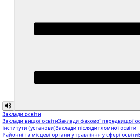
Заклади освіти
Заклади вищої освіти
Заклади фахової передвищої ос
інститути (установи)
Заклади післядипломної освіти
Районні та місцеві органи управління у сфері освіти