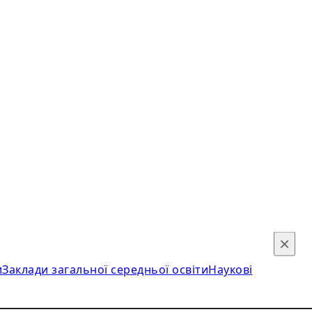
×
и
Заклади загальної середньої освіти
Наукові