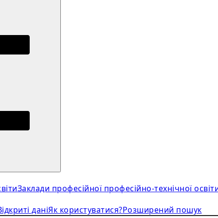
віти
Заклади професійної професійно-технічної освіт
Відкриті дані
Як користуватися?
Розширений пошук