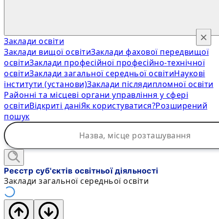
×
Заклади освіти
Заклади вищої освіти
Заклади фахової передвищої
освіти
Заклади професійної професійно-технічної
освіти
Заклади загальної середньої освіти
Наукові
інститути (установи)
Заклади післядипломної освіти
Районні та місцеві органи управління у сфері
освіти
Відкриті дані
Як користуватися?
Розширений
пошук
Реєстр суб'єктів освітньої діяльності
Заклади загальної середньої освіти