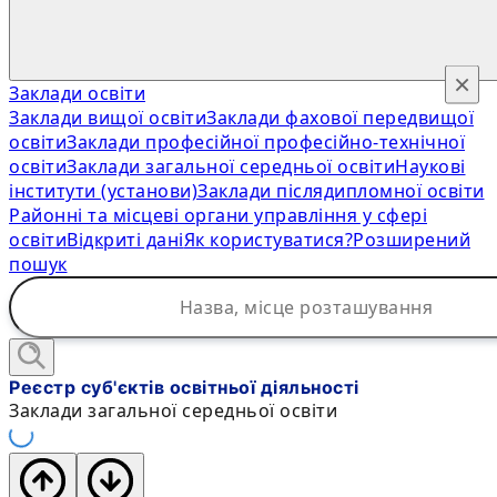
×
Заклади освіти
Заклади вищої освіти
Заклади фахової передвищої
освіти
Заклади професійної професійно-технічної
освіти
Заклади загальної середньої освіти
Наукові
інститути (установи)
Заклади післядипломної освіти
Районні та місцеві органи управління у сфері
освіти
Відкриті дані
Як користуватися?
Розширений
пошук
Реєстр суб'єктів освітньої діяльності
Заклади загальної середньої освіти