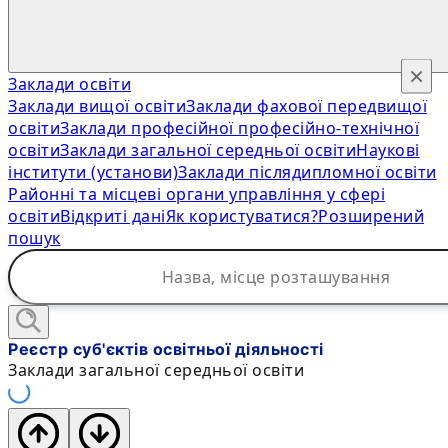
×
Заклади освіти
Заклади вищої освіти
Заклади фахової передвищої
освіти
Заклади професійної професійно-технічної
освіти
Заклади загальної середньої освіти
Наукові
інститути (установи)
Заклади післядипломної освіти
Районні та місцеві органи управління у сфері
освіти
Відкриті дані
Як користуватися?
Розширений
пошук
Реєстр суб'єктів освітньої діяльності
Заклади загальної середньої освіти