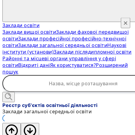
×
Заклади освіти
Заклади вищої освіти
Заклади фахової передвищої
освіти
Заклади професійної професійно-технічної
освіти
Заклади загальної середньої освіти
Наукові
інститути (установи)
Заклади післядипломної освіти
Районні та місцеві органи управління у сфері
освіти
Відкриті дані
Як користуватися?
Розширений
пошук
Реєстр суб'єктів освітньої діяльності
Заклади загальної середньої освіти