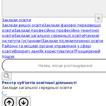
×
Заклади освіти
Заклади вищої освіти
Заклади фахової передвищої
освіти
Заклади професійної професійно-технічної
освіти
Заклади загальної середньої освіти
Наукові
інститути (установи)
Заклади післядипломної освіти
Районні та місцеві органи управління у сфері
освіти
Відкриті дані
Як користуватися?
Розширений
пошук
Реєстр суб'єктів освітньої діяльності
Заклади загальної середньої освіти