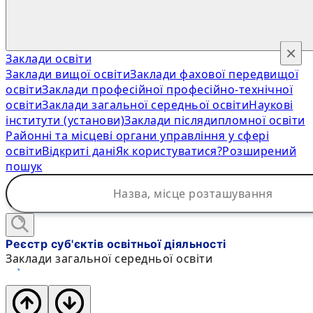
×
Заклади освіти
Заклади вищої освіти
Заклади фахової передвищої
освіти
Заклади професійної професійно-технічної
освіти
Заклади загальної середньої освіти
Наукові
інститути (установи)
Заклади післядипломної освіти
Районні та місцеві органи управління у сфері
освіти
Відкриті дані
Як користуватися?
Розширений
пошук
Реєстр суб'єктів освітньої діяльності
Заклади загальної середньої освіти