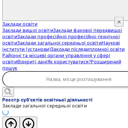
×
Заклади освіти
Заклади вищої освіти
Заклади фахової передвищої
освіти
Заклади професійної професійно-технічної
освіти
Заклади загальної середньої освіти
Наукові
інститути (установи)
Заклади післядипломної освіти
Районні та місцеві органи управління у сфері
освіти
Відкриті дані
Як користуватися?
Розширений
пошук
Реєстр суб'єктів освітньої діяльності
Заклади загальної середньої освіти