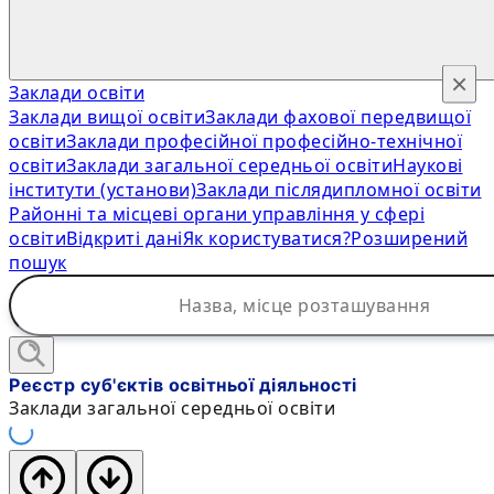
×
Заклади освіти
Заклади вищої освіти
Заклади фахової передвищої
освіти
Заклади професійної професійно-технічної
освіти
Заклади загальної середньої освіти
Наукові
інститути (установи)
Заклади післядипломної освіти
Районні та місцеві органи управління у сфері
освіти
Відкриті дані
Як користуватися?
Розширений
пошук
Реєстр суб'єктів освітньої діяльності
Заклади загальної середньої освіти