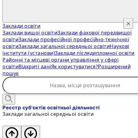
×
Заклади освіти
Заклади вищої освіти
Заклади фахової передвищої
освіти
Заклади професійної професійно-технічної
освіти
Заклади загальної середньої освіти
Наукові
інститути (установи)
Заклади післядипломної освіти
Районні та місцеві органи управління у сфері
освіти
Відкриті дані
Як користуватися?
Розширений
пошук
Реєстр суб'єктів освітньої діяльності
Заклади загальної середньої освіти