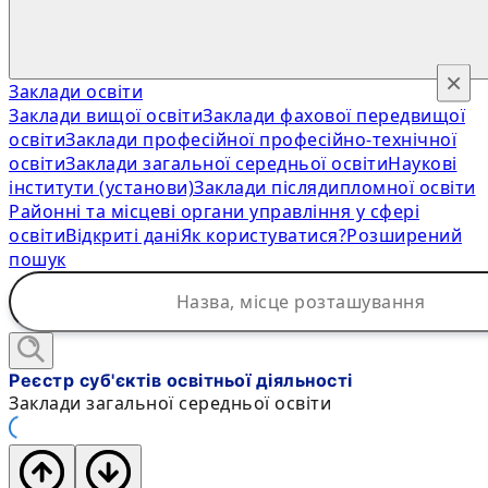
×
Заклади освіти
Заклади вищої освіти
Заклади фахової передвищої
освіти
Заклади професійної професійно-технічної
освіти
Заклади загальної середньої освіти
Наукові
інститути (установи)
Заклади післядипломної освіти
Районні та місцеві органи управління у сфері
освіти
Відкриті дані
Як користуватися?
Розширений
пошук
Реєстр суб'єктів освітньої діяльності
Заклади загальної середньої освіти