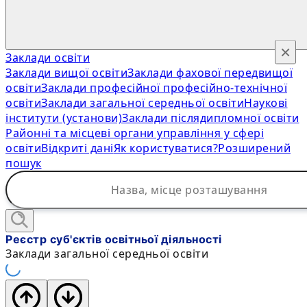
×
Заклади освіти
Заклади вищої освіти
Заклади фахової передвищої
освіти
Заклади професійної професійно-технічної
освіти
Заклади загальної середньої освіти
Наукові
інститути (установи)
Заклади післядипломної освіти
Районні та місцеві органи управління у сфері
освіти
Відкриті дані
Як користуватися?
Розширений
пошук
Реєстр суб'єктів освітньої діяльності
Заклади загальної середньої освіти