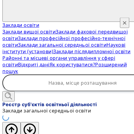
×
Заклади освіти
Заклади вищої освіти
Заклади фахової передвищої
освіти
Заклади професійної професійно-технічної
освіти
Заклади загальної середньої освіти
Наукові
інститути (установи)
Заклади післядипломної освіти
Районні та місцеві органи управління у сфері
освіти
Відкриті дані
Як користуватися?
Розширений
пошук
Реєстр суб'єктів освітньої діяльності
Заклади загальної середньої освіти