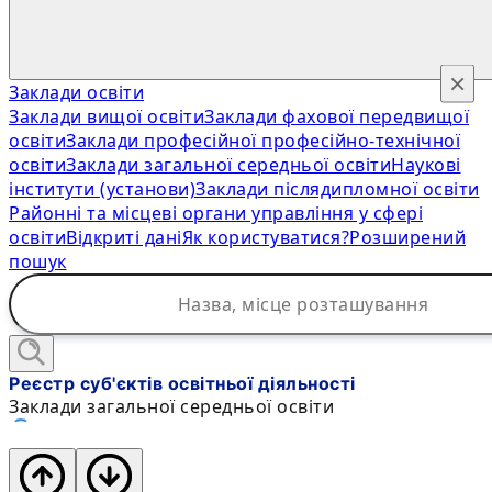
×
Заклади освіти
Заклади вищої освіти
Заклади фахової передвищої
освіти
Заклади професійної професійно-технічної
освіти
Заклади загальної середньої освіти
Наукові
інститути (установи)
Заклади післядипломної освіти
Районні та місцеві органи управління у сфері
освіти
Відкриті дані
Як користуватися?
Розширений
пошук
Реєстр суб'єктів освітньої діяльності
Заклади загальної середньої освіти