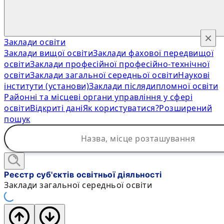
×
Заклади освіти
Заклади вищої освіти
Заклади фахової передвищої
освіти
Заклади професійної професійно-технічної
освіти
Заклади загальної середньої освіти
Наукові
інститути (установи)
Заклади післядипломної освіти
Районні та місцеві органи управління у сфері
освіти
Відкриті дані
Як користуватися?
Розширений
пошук
Реєстр суб'єктів освітньої діяльності
Заклади загальної середньої освіти