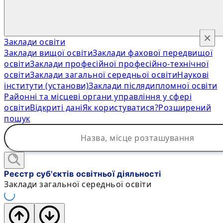
×
Заклади освіти
Заклади вищої освіти
Заклади фахової передвищої
освіти
Заклади професійної професійно-технічної
освіти
Заклади загальної середньої освіти
Наукові
інститути (установи)
Заклади післядипломної освіти
Районні та місцеві органи управління у сфері
освіти
Відкриті дані
Як користуватися?
Розширений
пошук
Реєстр суб'єктів освітньої діяльності
Заклади загальної середньої освіти