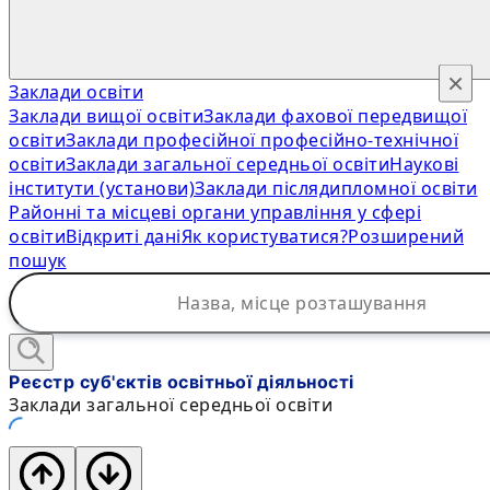
×
Заклади освіти
Заклади вищої освіти
Заклади фахової передвищої
освіти
Заклади професійної професійно-технічної
освіти
Заклади загальної середньої освіти
Наукові
інститути (установи)
Заклади післядипломної освіти
Районні та місцеві органи управління у сфері
освіти
Відкриті дані
Як користуватися?
Розширений
пошук
Реєстр суб'єктів освітньої діяльності
Заклади загальної середньої освіти