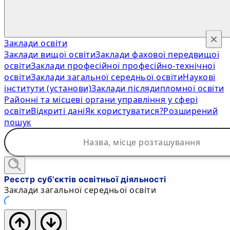
×
Заклади освіти
Заклади вищої освіти
Заклади фахової передвищої
освіти
Заклади професійної професійно-технічної
освіти
Заклади загальної середньої освіти
Наукові
інститути (установи)
Заклади післядипломної освіти
Районні та місцеві органи управління у сфері
освіти
Відкриті дані
Як користуватися?
Розширений
пошук
Реєстр суб'єктів освітньої діяльності
Заклади загальної середньої освіти