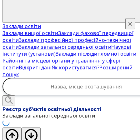
×
Заклади освіти
Заклади вищої освіти
Заклади фахової передвищої
освіти
Заклади професійної професійно-технічної
освіти
Заклади загальної середньої освіти
Наукові
інститути (установи)
Заклади післядипломної освіти
Районні та місцеві органи управління у сфері
освіти
Відкриті дані
Як користуватися?
Розширений
пошук
Реєстр суб'єктів освітньої діяльності
Заклади загальної середньої освіти