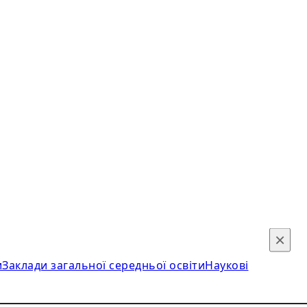
×
и
Заклади загальної середньої освіти
Наукові