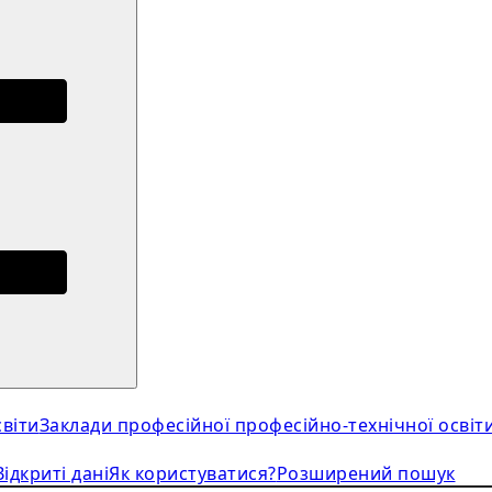
віти
Заклади професійної професійно-технічної освіт
Відкриті дані
Як користуватися?
Розширений пошук