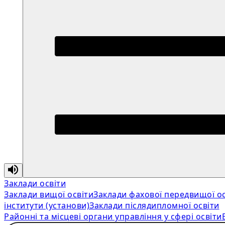
Заклади освіти
Заклади вищої освіти
Заклади фахової передвищої ос
інститути (установи)
Заклади післядипломної освіти
Районні та місцеві органи управління у сфері освіти