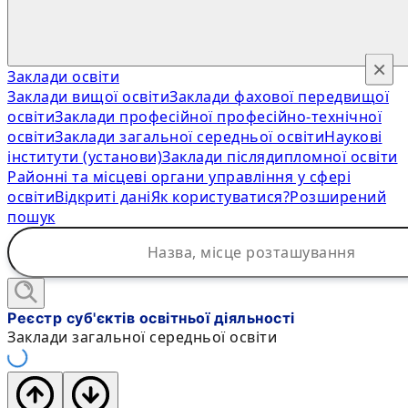
×
Заклади освіти
Заклади вищої освіти
Заклади фахової передвищої
освіти
Заклади професійної професійно-технічної
освіти
Заклади загальної середньої освіти
Наукові
інститути (установи)
Заклади післядипломної освіти
Районні та місцеві органи управління у сфері
освіти
Відкриті дані
Як користуватися?
Розширений
пошук
Реєстр суб'єктів освітньої діяльності
Заклади загальної середньої освіти