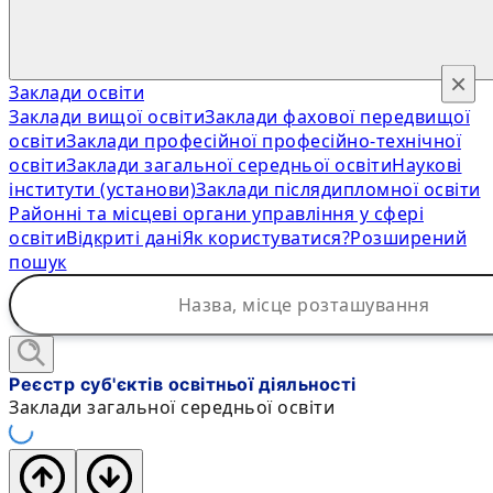
×
Заклади освіти
Заклади вищої освіти
Заклади фахової передвищої
освіти
Заклади професійної професійно-технічної
освіти
Заклади загальної середньої освіти
Наукові
інститути (установи)
Заклади післядипломної освіти
Районні та місцеві органи управління у сфері
освіти
Відкриті дані
Як користуватися?
Розширений
пошук
Реєстр суб'єктів освітньої діяльності
Заклади загальної середньої освіти