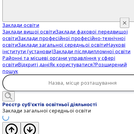
×
Заклади освіти
Заклади вищої освіти
Заклади фахової передвищої
освіти
Заклади професійної професійно-технічної
освіти
Заклади загальної середньої освіти
Наукові
інститути (установи)
Заклади післядипломної освіти
Районні та місцеві органи управління у сфері
освіти
Відкриті дані
Як користуватися?
Розширений
пошук
Реєстр суб'єктів освітньої діяльності
Заклади загальної середньої освіти