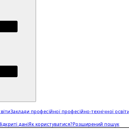
віти
Заклади професійної професійно-технічної освіт
Відкриті дані
Як користуватися?
Розширений пошук