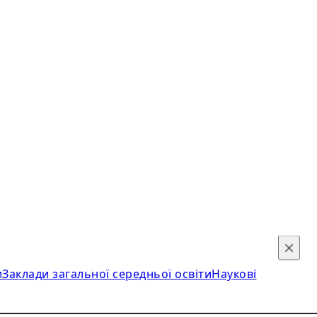
×
и
Заклади загальної середньої освіти
Наукові