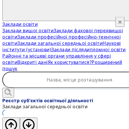
×
Заклади освіти
Заклади вищої освіти
Заклади фахової передвищої
освіти
Заклади професійної професійно-технічної
освіти
Заклади загальної середньої освіти
Наукові
інститути (установи)
Заклади післядипломної освіти
Районні та місцеві органи управління у сфері
освіти
Відкриті дані
Як користуватися?
Розширений
пошук
Реєстр суб'єктів освітньої діяльності
Заклади загальної середньої освіти