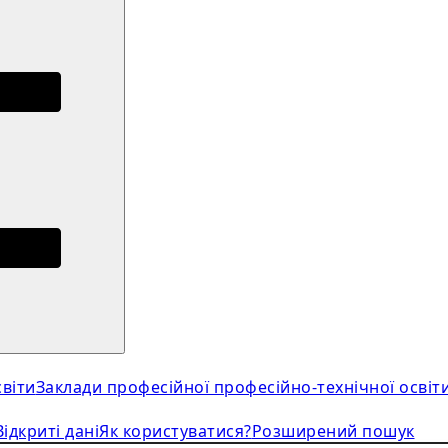
віти
Заклади професійної професійно-технічної освіт
Відкриті дані
Як користуватися?
Розширений пошук