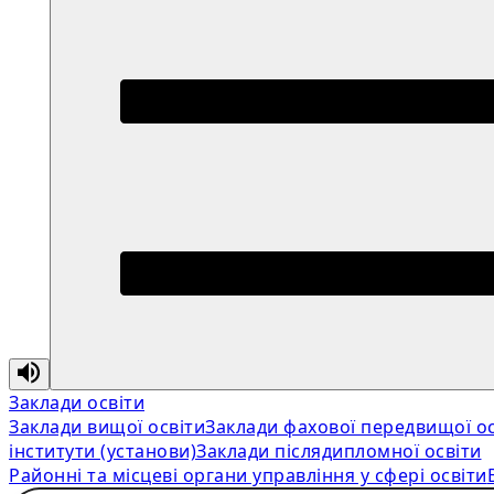
Заклади освіти
Заклади вищої освіти
Заклади фахової передвищої ос
інститути (установи)
Заклади післядипломної освіти
Районні та місцеві органи управління у сфері освіти