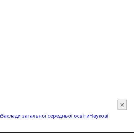
×
и
Заклади загальної середньої освіти
Наукові