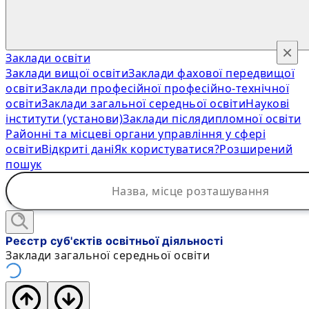
×
Заклади освіти
Заклади вищої освіти
Заклади фахової передвищої
освіти
Заклади професійної професійно-технічної
освіти
Заклади загальної середньої освіти
Наукові
інститути (установи)
Заклади післядипломної освіти
Районні та місцеві органи управління у сфері
освіти
Відкриті дані
Як користуватися?
Розширений
пошук
Реєстр суб'єктів освітньої діяльності
Заклади загальної середньої освіти