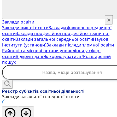
×
Заклади освіти
Заклади вищої освіти
Заклади фахової передвищої
освіти
Заклади професійної професійно-технічної
освіти
Заклади загальної середньої освіти
Наукові
інститути (установи)
Заклади післядипломної освіти
Районні та місцеві органи управління у сфері
освіти
Відкриті дані
Як користуватися?
Розширений
пошук
Реєстр суб'єктів освітньої діяльності
Заклади загальної середньої освіти