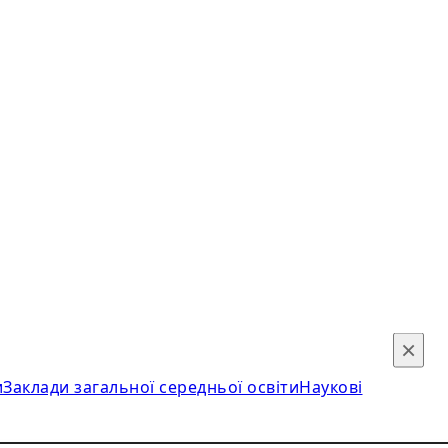
×
и
Заклади загальної середньої освіти
Наукові