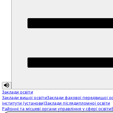
Заклади освіти
Заклади вищої освіти
Заклади фахової передвищої ос
інститути (установи)
Заклади післядипломної освіти
Районні та місцеві органи управління у сфері освіти