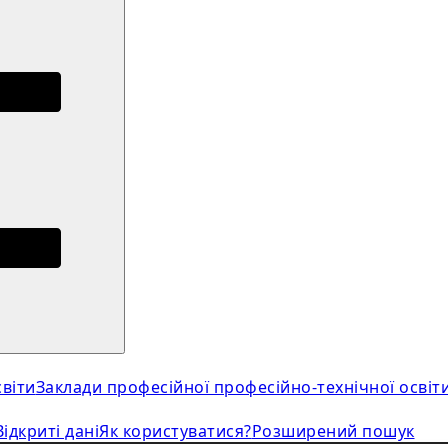
віти
Заклади професійної професійно-технічної освіт
Відкриті дані
Як користуватися?
Розширений пошук