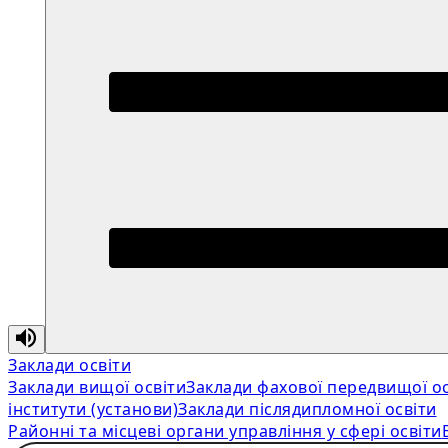
Заклади освіти
Заклади вищої освіти
Заклади фахової передвищої ос
інститути (установи)
Заклади післядипломної освіти
Районні та місцеві органи управління у сфері освіти