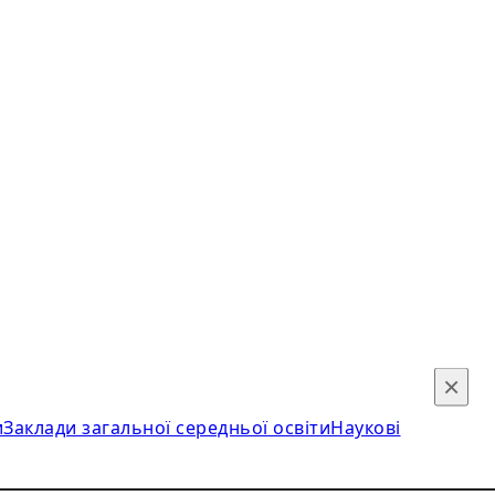
×
и
Заклади загальної середньої освіти
Наукові