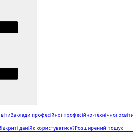
віти
Заклади професійної професійно-технічної освіт
Відкриті дані
Як користуватися?
Розширений пошук